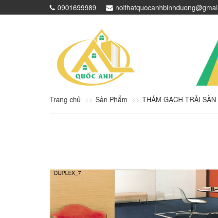
0901699989
noithatquocanhbinhduong@gmai
Trang chủ
Sản Phẩm
THẢM GẠCH TRẢI SÀN