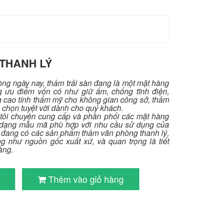
THANH LÝ
hòng ngày nay, thảm trải sàn đang là một mặt hàng
g ưu điểm vốn có như giữ ấm, chống tĩnh điện,
g cao tính thẩm mỹ cho không gian công sở, thảm
 chọn tuyệt vời dành cho quý khách.
tôi chuyên cung cấp và phân phối các mặt hàng
a dạng mẫu mã phù hợp với nhu cầu sử dụng của
i đang có các sản phẩm thảm văn phòng thanh lý,
 như nguồn gốc xuất xứ, và quan trọng là tiết
àng.
Thêm vào giỏ hàng