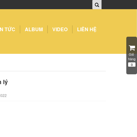
IN TỨC
ALBUM
VIDEO
LIÊN HỆ
Giỏ 
hàng
0
 lý
2022