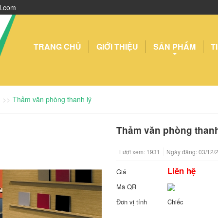
l.com
TRANG CHỦ
GIỚI THIỆU
SẢN PHẨM
T
Thảm văn phòng thanh lý
Thảm văn phòng thanh
Lượt xem: 1931
Ngày đăng: 03/12/
Liên hệ
Giá
Mã QR
Đơn vị tính
Chiếc